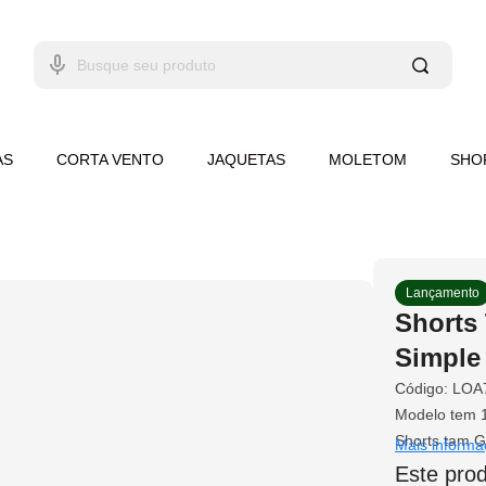
AS
CORTA VENTO
JAQUETAS
MOLETOM
SHO
Lançamento
Shorts
Simple 
Código:
LOA
Modelo tem 1
Shorts tam G
Mais informa
Este prod