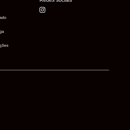
Redes sociais
ado
ega
uções