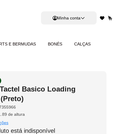
Minha conta
RTS E BERMUDAS
BONÉS
CALÇAS
 Tactel Basico Loading
(Preto)
7355966
.89 de altura
.
ções
uto está indisponível