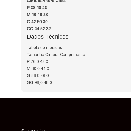
Cintura Altura Coxa
P 38 46 26
M 40 48 28
G 42 50 30
GG 44 52 32
Dados Técnicos
Tabela de medidas:
Tamanho Cintura Comprimento
P 76,0 42,0
M 80,0 44,0
G 88,0 46,0
GG 98,0 48,0