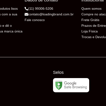
Dados de contato
Institucional
odutos lisos
(11) 99306-5206
Quem somos
s com a sua
contato@loadingbrand.com.br
Compre no atac
Fale conosco
Frete Grátis
o e dê o
Prazos de Entr
sua marca única
Loja Física
Trocas e Devol
Selos