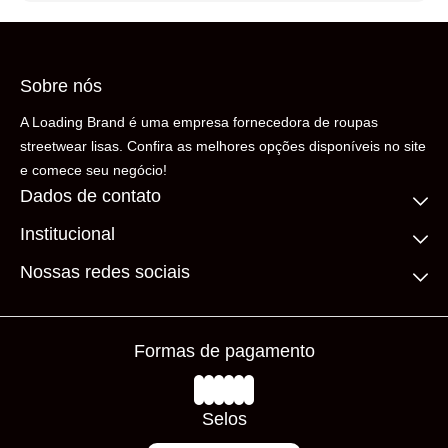
Sobre nós
A Loading Brand é uma empresa fornecedora de roupas
streetwear lisas. Confira as melhores opções disponíveis no site
e comece seu negócio!
Dados de contato
Institucional
(11) 99306-5206
contato@loadingbrand.com.br
Quem somos
Nossas redes sociais
Fale conosco
Compre no atacado
Frete Grátis
Prazos de Entrega
Formas de pagamento
Loja Física
Trocas e Devoluções
Avaliações
Selos