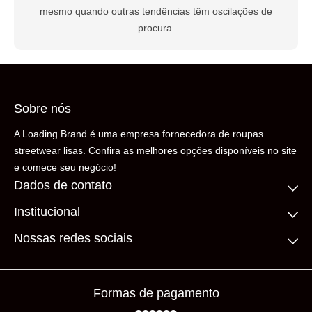
mesmo quando outras tendências têm oscilações de
procura.
Sobre nós
A Loading Brand é uma empresa fornecedora de roupas
streetwear lisas. Confira as melhores opções disponíveis no site
e comece seu negócio!
Dados de contato
Institucional
(11) 99306-5206
contato@loadingbrand.com.br
Quem somos
Nossas redes sociais
Fale conosco
Compre no atacado
Frete Grátis
Prazos de Entrega
Formas de pagamento
Loja Física