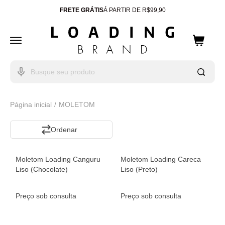
FRETE GRÁTIS
Á PARTIR DE R$99,90
ENTREGA PARA TODO
BRASIL
10% OFF
CUPOM: WELCOME
Página inicial
MOLETOM
Ordenação
Moletom Loading Canguru
Moletom Loading Careca
Liso (Chocolate)
Liso (Preto)
Preço sob consulta
Preço sob consulta