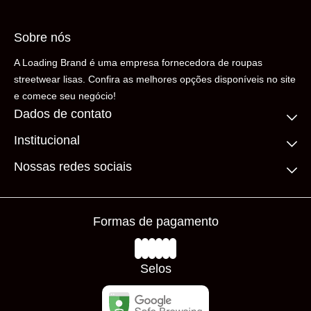
Sobre nós
A Loading Brand é uma empresa fornecedora de roupas
streetwear lisas. Confira as melhores opções disponíveis no site
e comece seu negócio!
Dados de contato
Institucional
(11) 99306-5206
contato@loadingbrand.com.br
Quem somos
Nossas redes sociais
Fale conosco
Compre no atacado
Frete Grátis
Prazos de Entrega
Formas de pagamento
Loja Física
Trocas e Devoluções
Avaliações
Selos