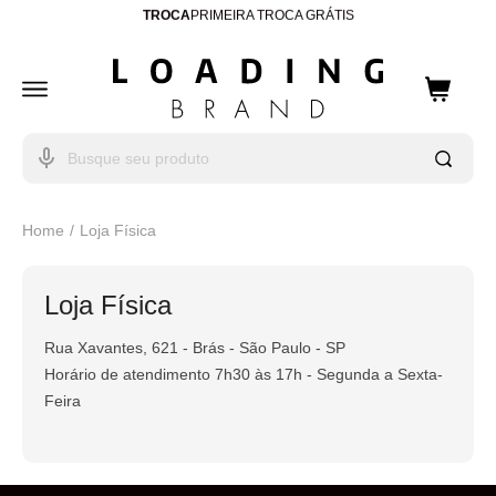
FRETE GRÁTIS
Á PARTIR DE R$99,90
ENTREGA PARA TODO
BRASIL
10% OFF
CUPOM: WELCOME
Home
Loja Física
Loja Física
Rua Xavantes, 621 - Brás - São Paulo - SP
Horário de atendimento 7h30 às 17h - Segunda a Sexta-
Feira