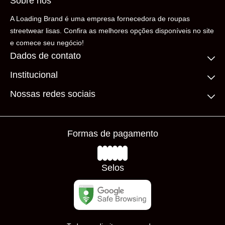
Sobre nós
A Loading Brand é uma empresa fornecedora de roupas
streetwear lisas. Confira as melhores opções disponíveis no site
e comece seu negócio!
Dados de contato
Institucional
(11) 99306-5206
contato@loadingbrand.com.br
Quem somos
Nossas redes sociais
Fale conosco
Compre no atacado
Frete Grátis
Prazos de Entrega
Formas de pagamento
Loja Física
Trocas e Devoluções
Avaliações
Selos