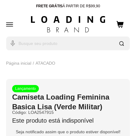
FRETE GRÁTIS
Á PARTIR DE R$99,90
ENTREGA PARA TODO
BRASIL
10% OFF
CUPOM: WELCOME
Página inicial
ATACADO
Lançamento
Camiseta Loading Feminina
Basica Lisa (Verde Militar)
Código:
LOA2547915
Este produto está indisponível
Seja notificado assim que o produto estiver disponível!