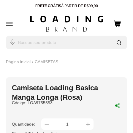
FRETE GRÁTIS
Á PARTIR DE R$99,90
ENTREGA PARA TODO
BRASIL
10% OFF
CUPOM: WELCOME
Página inicial
CAMISETAS
Camiseta Loading Basica
Manga Longa (Rosa)
Código:
LOA9755553
_
+
Quantidade: