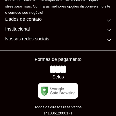
A Loading Brand é uma empresa fornecedora de roupas
streetwear lisas. Confira as melhores opções disponíveis no site
e comece seu negócio!
Dados de contato
Institucional
(11) 99306-5206
contato@loadingbrand.com.br
Quem somos
Nossas redes sociais
Fale conosco
Compre no atacado
Frete Grátis
Prazos de Entrega
Formas de pagamento
Loja Física
Trocas e Devoluções
Avaliações
Selos
Todos os direitos reservados
14183612000171