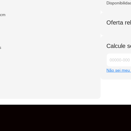
m
Disponibilida
5cm
Oferta r
Calcule s
s
Não sei meu