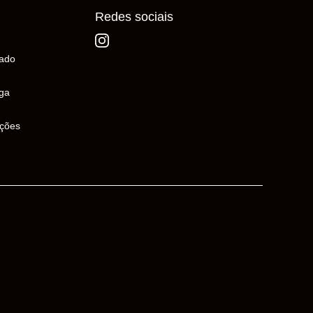
Redes sociais
ado
ega
uções