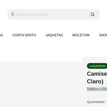
AS
CORTA VENTO
JAQUETAS
MOLETOM
SHO
Lançamento
Camise
Claro)
Código:
LOA
Mais informa
Quantidade: