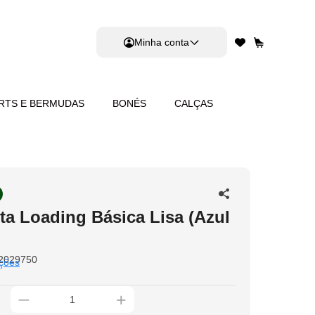
Minha conta
RTS E BERMUDAS
BONÉS
CALÇAS
ta Loading Básica Lisa (Azul
2029750
ções
_
+