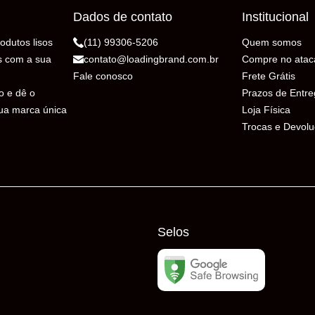
Dados de contato
Institucional
odutos lisos
(11) 99306-5206
Quem somos
s com a sua
contato@loadingbrand.com.br
Compre no atac
Fale conosco
Frete Grátis
o e dê o
Prazos de Entr
sua marca única
Loja Física
Trocas e Devol
Selos