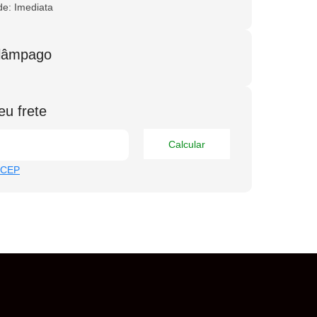
de: Imediata
elâmpago
eu frete
Calcular
 CEP