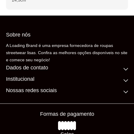
24,5cm
Sobre nós
A Loading Brand é uma empresa fornecedora de roupas
streetwear lisas. Confira as melhores opções disponíveis no site
e comece seu negócio!
Dados de contato
Institucional
(11) 99306-5206
contato@loadingbrand.com.br
Quem somos
Nossas redes sociais
Fale conosco
Compre no atacado
Frete Grátis
Prazos de Entrega
Formas de pagamento
Loja Física
Trocas e Devoluções
Avaliações