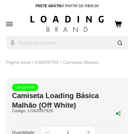
FRETE GRÁTIS
Á PARTIR DE R$99,90
ENTREGA PARA TODO
BRASIL
10% OFF
CUPOM: WELCOME
Página inicial
CAMISETAS
Camisetas Básicas
Lançamento
Camiseta Loading Básica
Malhão (Off White)
Código:
LOA2097926
_
+
Quantidade: