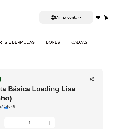
Minha conta
RTS E BERMUDAS
BONÉS
CALÇAS
ta Básica Loading Lisa
nho)
9414648
ções
_
+