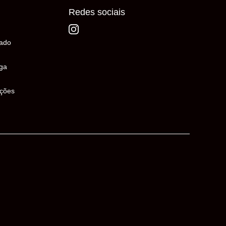
Redes sociais
ado
ega
uções