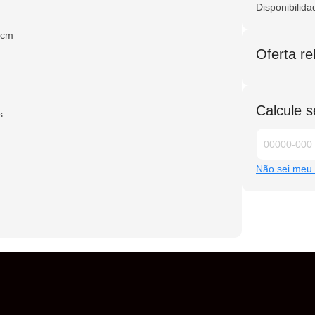
m
Disponibilida
5cm
Oferta r
Calcule s
s
Não sei meu