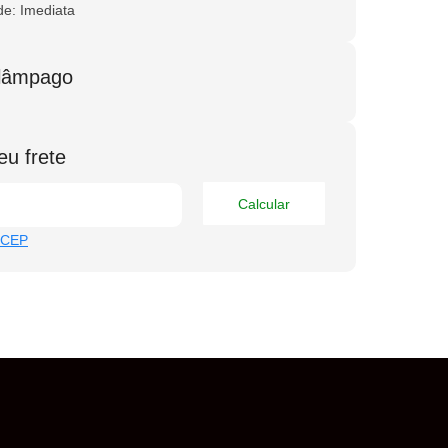
de: Imediata
elâmpago
eu frete
Calcular
 CEP