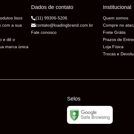
Dados de contato
Institucional
odutos lisos
(11) 99306-5206
Quem somos
s com a sua
contato@loadingbrand.com.br
Compre no atac
Fale conosco
Frete Grátis
o e dê o
Prazos de Entr
sua marca única
Loja Física
Trocas e Devol
Selos