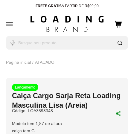
FRETE GRÁTIS
Á PARTIR DE R$99,90
ENTREGA PARA TODO
BRASIL
10% OFF
CUPOM: WELCOME
Página inicial
ATACADO
Lançamento
Calça Cargo Sarja Reta Loading
Masculina Lisa (Areia)
Código:
LOA3593348
Modelo tem 1,87 de altura
calça tam G.