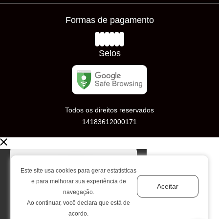
Frete Grátis
Prazos de Entrega
Formas de pagamento
Loja Física
Trocas e Devoluções
Avaliações
Selos
Todos os direitos reservados
14183612000171
Este site usa cookies para gerar estatísticas
e para melhorar sua experiência de
Aceitar
navegação.
Ao continuar, você declara que está de
acordo.