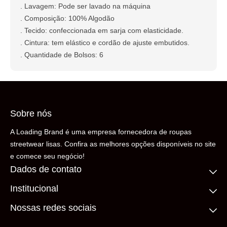
. Lavagem: Pode ser lavado na máquina
. Composição: 100% Algodão
. Tecido: confeccionada em sarja com elasticidade.
. Cintura: tem elástico e cordão de ajuste embutidos.
. Quantidade de Bolsos: 6
Sobre nós
A Loading Brand é uma empresa fornecedora de roupas
streetwear lisas. Confira as melhores opções disponíveis no site
e comece seu negócio!
Dados de contato
Institucional
(11) 99306-5206
contato@loadingbrand.com.br
Quem somos
Nossas redes sociais
Fale conosco
Compre no atacado