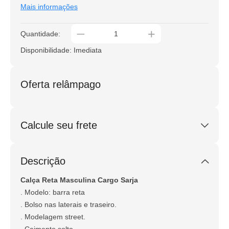
Mais informações
_
+
Quantidade:
Disponibilidade: Imediata
Oferta relâmpago
Calcule seu frete
Calcular
Descrição
Não sei meu CEP
Calça Reta Masculina Cargo Sarja
. Modelo: barra reta
. Bolso nas laterais e traseiro.
. Modelagem street.