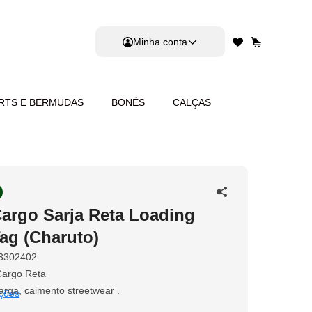
Minha conta
RTS E BERMUDAS
BONÉS
CALÇAS
Cargo Sarja Reta Loading
ag (Charuto)
3302402
Cargo Reta
rga, caimento streetwear .
ções