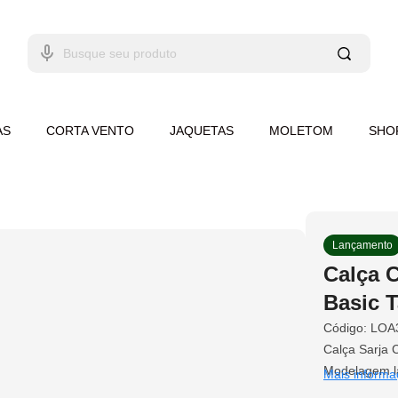
AS
CORTA VENTO
JAQUETAS
MOLETOM
SHO
Lançamento
Calça 
Basic T
Código:
LOA
Calça Sarja 
Modelagem la
Mais informa