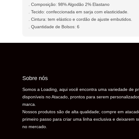
. Composição: 98% Algodão 2% Elastano
. Tecido: confeccionada em sarja com elasticidade.
. Cintura: tem elástico e cordão de ajuste embutidos.
. Quantidade de Bolsos: 6
Sobre nós
Somos a Loading, aqui você encontra uma variedade de pr
disponíveis no Atacado, prontos para serem personalizado
marca.
Nossos produtos são de alta qualidade; compre em atacad
primeiro passo para criar uma linha exclusiva e deixarem 
no mercado.