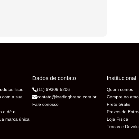
Dados de contato
Institucional
odutos lisos
(11) 99306-5206
Quem somos
s com a sua
contato@loadingbrand.com.br
Compre no atac
Fale conosco
Frete Grátis
o e dê o
Prazos de Entr
sua marca única
Loja Física
Trocas e Devol