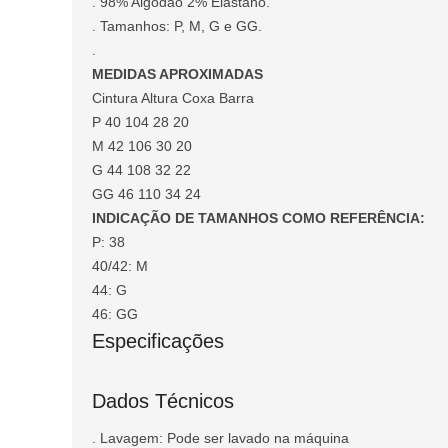
. 98% Algodão 2% Elastano.
. Tamanhos: P, M, G e GG.
.
MEDIDAS APROXIMADAS
Cintura Altura Coxa Barra
P 40 104 28 20
M 42 106 30 20
G 44 108 32 22
GG 46 110 34 24
INDICAÇÃO DE TAMANHOS COMO REFERÊNCIA:
P: 38
40/42: M
44: G
46: GG
Especificações
Dados Técnicos
. Lavagem: Pode ser lavado na máquina