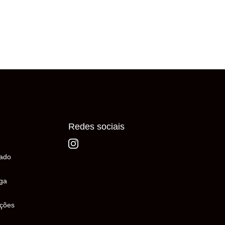
Redes sociais
ado
ega
uções