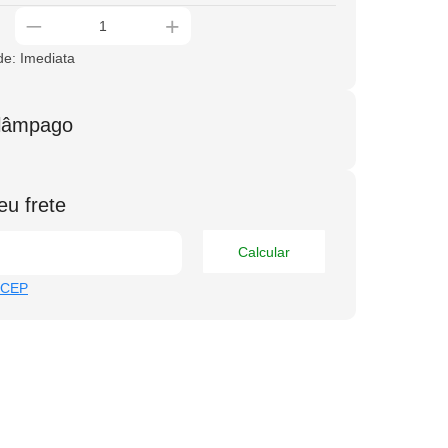
_
+
de: Imediata
elâmpago
eu frete
Calcular
 CEP