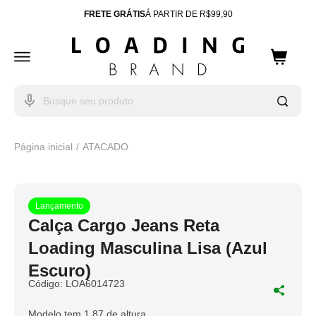
FRETE GRÁTIS
Á PARTIR DE R$99,90
ENTREGA PARA TODO
BRASIL
10% OFF
CUPOM: WELCOME
Página inicial
ATACADO
Lançamento
Calça Cargo Jeans Reta
Loading Masculina Lisa (Azul
Escuro)
Código:
LOA6014723
Modelo tem 1.87 de altura