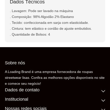
Dados Técnicos
. Lavagem: Pode ser lavado na máquina
. Composição: 98% Algodão 2% Elastano
. Tecido: confeccionada em sarja com elasticidade.
. Cintura: tem elástico e cordão de ajuste embutidos.
. Quantidade de Bolsos: 4
Sobre nós
A Loading Brand é uma empresa fornecedora de roupas
streetwear lisas. Confira as melhores opções disponíveis no site
e comece seu negócio!
Dados de contato
Institucional
(11) 99306-5206
contato@loadingbrand.com.br
Quem somos
Nossas redes sociais