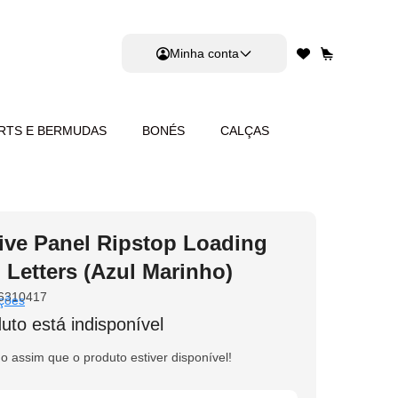
Minha conta
RTS E BERMUDAS
BONÉS
CALÇAS
ive Panel Ripstop Loading
Letters (Azul Marinho)
6310417
ções
uto está indisponível
do assim que o produto estiver disponível!