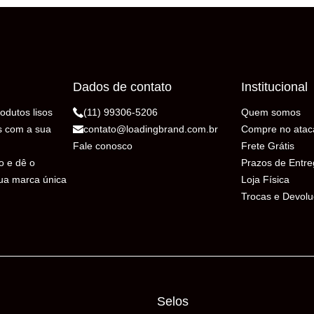
Dados de contato
Institucional
odutos lisos
(11) 99306-5206
Quem somos
s com a sua
contato@loadingbrand.com.br
Compre no atac
Fale conosco
Frete Grátis
o e dê o
Prazos de Entr
sua marca única
Loja Física
Trocas e Devol
Selos