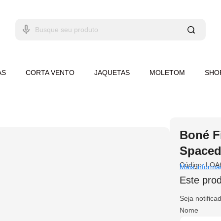
AS
CORTA VENTO
JAQUETAS
MOLETOM
SHO
Boné F
Spaced 
Código:
LOA
Mais informa
Este prod
Seja notifica
Nome