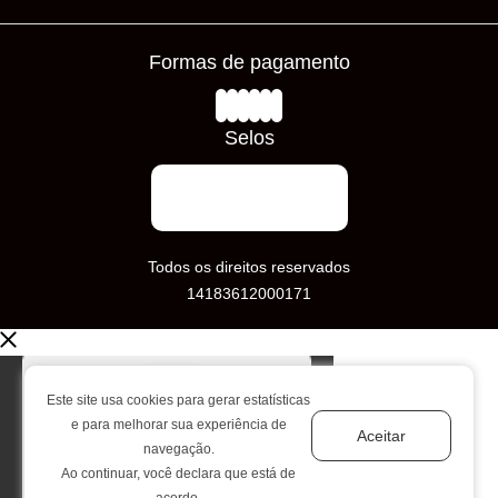
Frete Grátis
Prazos de Entrega
Formas de pagamento
Loja Física
Trocas e Devoluções
Avaliações
Selos
Todos os direitos reservados
14183612000171
Este site usa cookies para gerar estatísticas
e para melhorar sua experiência de
Aceitar
navegação.
Ao continuar, você declara que está de