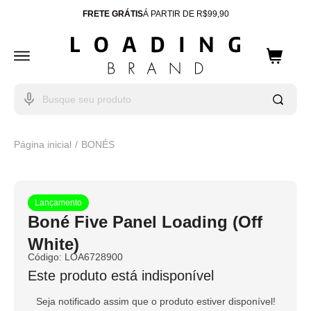
FRETE GRÁTIS
Á PARTIR DE R$99,90
ENTREGA PARA TODO
BRASIL
10% OFF
CUPOM: WELCOME
Página inicial
BONÉS
Lançamento
Boné Five Panel Loading (Off
White)
Código:
LOA6728900
Este produto está indisponível
Seja notificado assim que o produto estiver disponível!