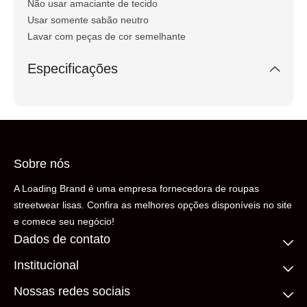
Não usar amaciante de tecido
Usar somente sabão neutro
Lavar com peças de cor semelhante
Especificações
Sobre nós
A Loading Brand é uma empresa fornecedora de roupas
streetwear lisas. Confira as melhores opções disponíveis no site
e comece seu negócio!
Dados de contato
Institucional
(11) 99306-5206
contato@loadingbrand.com.br
Quem somos
Nossas redes sociais
Fale conosco
Compre no atacado