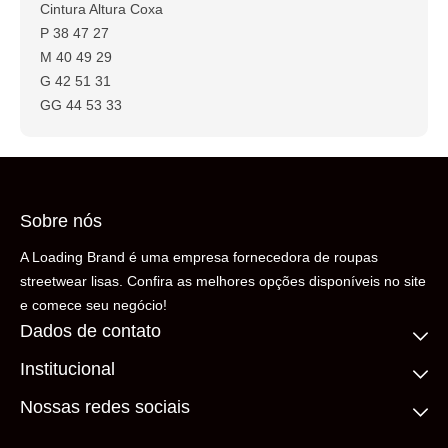
Cintura Altura Coxa
P 38 47 27
M 40 49 29
G 42 51 31
GG 44 53 33
Sobre nós
A Loading Brand é uma empresa fornecedora de roupas
streetwear lisas. Confira as melhores opções disponíveis no site
e comece seu negócio!
Dados de contato
Institucional
(11) 99306-5206
contato@loadingbrand.com.br
Quem somos
Nossas redes sociais
Fale conosco
Compre no atacado