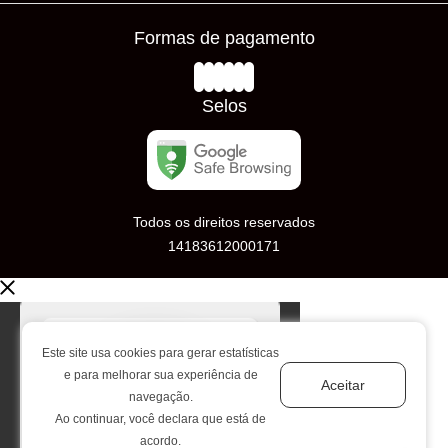
Frete Grátis
Prazos de Entrega
Formas de pagamento
Loja Física
Trocas e Devoluções
Avaliações
Selos
Todos os direitos reservados
14183612000171
Este site usa cookies para gerar estatísticas
e para melhorar sua experiência de
Aceitar
navegação.
Ao continuar, você declara que está de
acordo.