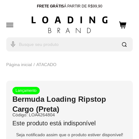
FRETE GRÁTIS
Á PARTIR DE R$99,90
ENTREGA PARA TODO
BRASIL
10% OFF
CUPOM: WELCOME
Página inicial
ATACADO
Lançamento
Bermuda Loading Ripstop
Cargo (Preta)
Código:
LOA4264804
Este produto está indisponível
Seja notificado assim que o produto estiver disponível!