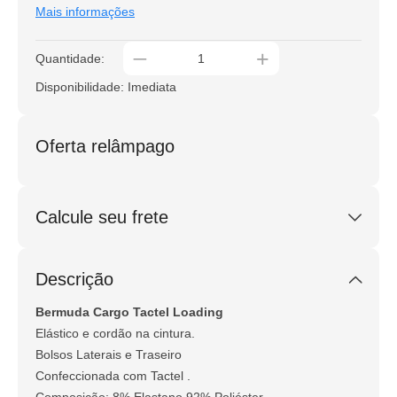
Mais informações
_
+
Quantidade:
Disponibilidade: Imediata
Oferta relâmpago
Calcule seu frete
Calcular
Descrição
Não sei meu CEP
Bermuda Cargo Tactel Loading
Elástico e cordão na cintura.
Bolsos Laterais e Traseiro
Confeccionada com Tactel .