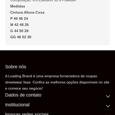
Composição: 8% Elastano 92% Poliéster.
Medidas
Cintura Altura Coxa
P 40 46 24
M 42 48 26
G 44 50 28
GG 46 52 30
Sobre nós
A Loading Brand é uma empresa fornecedora de roupas
streetwear lisas. Confira as melhores opções disponíveis no site
e comece seu negócio!
Dados de contato
Institucional
(11) 99306-5206
contato@loadingbrand.com.br
Quem somos
Nossas redes sociais