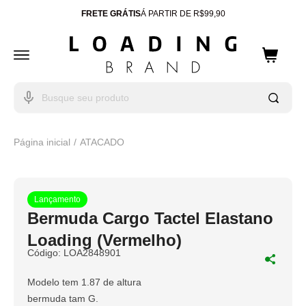
FRETE GRÁTIS
Á PARTIR DE R$99,90
ENTREGA PARA TODO
BRASIL
10% OFF
CUPOM: WELCOME
Página inicial
ATACADO
Lançamento
Bermuda Cargo Tactel Elastano
Loading (Vermelho)
Código:
LOA2848901
Modelo tem 1.87 de altura
bermuda tam G.