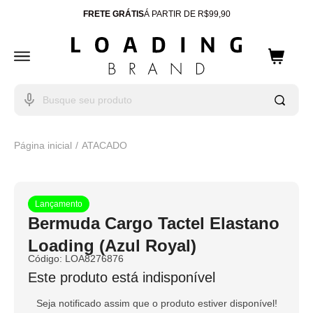
FRETE GRÁTIS
Á PARTIR DE R$99,90
ENTREGA PARA TODO
BRASIL
10% OFF
CUPOM: WELCOME
Página inicial
ATACADO
Lançamento
Bermuda Cargo Tactel Elastano
Loading (Azul Royal)
Código:
LOA8276876
Este produto está indisponível
Seja notificado assim que o produto estiver disponível!