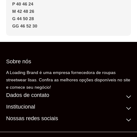
P 40 46 24
M 42 48 26
G 44 50 28
GG 46 52 30
Sobre nós
A Loading Brand é uma empresa fornecedora de roupas
streetwear lisas. Confira as melhores opções disponíveis no site
e comece seu negócio!
Dados de contato
Institucional
(11) 99306-5206
contato@loadingbrand.com.br
Quem somos
Nossas redes sociais
Fale conosco
Compre no atacado
Frete Grátis