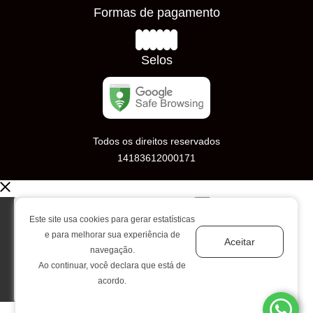
Prazos de Entrega
Formas de pagamento
Loja Física
Trocas e Devoluções
Avaliações
Selos
Todos os direitos reservados
14183612000171
Este site usa cookies para gerar estatísticas
e para melhorar sua experiência de
Aceitar
navegação.
Ao continuar, você declara que está de
acordo.