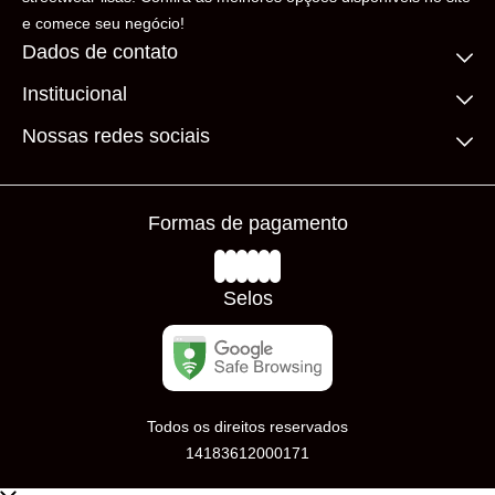
e comece seu negócio!
Dados de contato
Institucional
(11) 99306-5206
contato@loadingbrand.com.br
Quem somos
Nossas redes sociais
Fale conosco
Compre no atacado
Frete Grátis
Prazos de Entrega
Formas de pagamento
Loja Física
Trocas e Devoluções
Avaliações
Selos
Todos os direitos reservados
14183612000171