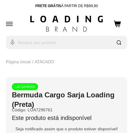
FRETE GRÁTIS
Á PARTIR DE R$99,90
ENTREGA PARA TODO
BRASIL
10% OFF
CUPOM: WELCOME
Página inicial
ATACADO
Lançamento
Bermuda Cargo Sarja Loading
(Preta)
Código:
LOA7296761
Este produto está indisponível
Seja notificado assim que o produto estiver disponível!