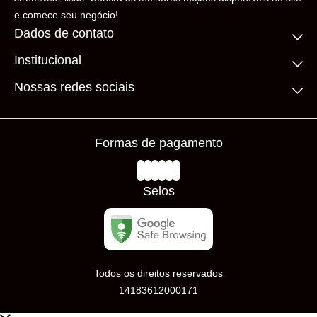
e comece seu negócio!
Dados de contato
Institucional
(11) 99306-5206
contato@loadingbrand.com.br
Quem somos
Nossas redes sociais
Fale conosco
Compre no atacado
Frete Grátis
Prazos de Entrega
Formas de pagamento
Loja Física
Trocas e Devoluções
Avaliações
Selos
Todos os direitos reservados
14183612000171