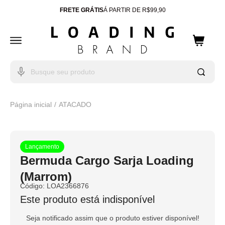
FRETE GRÁTIS
Á PARTIR DE R$99,90
ENTREGA PARA TODO
BRASIL
10% OFF
CUPOM: WELCOME
Página inicial
ATACADO
Lançamento
Bermuda Cargo Sarja Loading
(Marrom)
Código:
LOA2366876
Este produto está indisponível
Seja notificado assim que o produto estiver disponível!